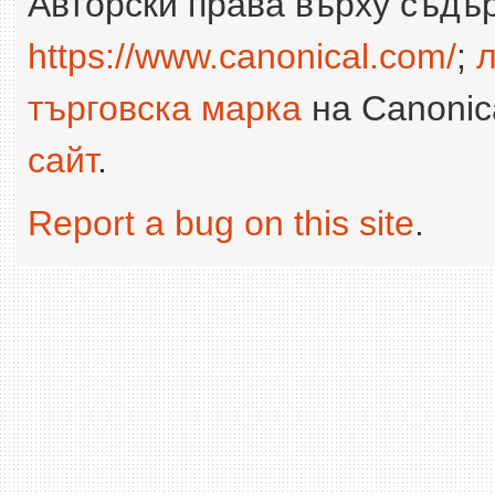
Авторски права върху съдъ
https://www.canonical.com/
;
л
търговска марка
на Canonica
сайт
.
Report a bug on this site
.