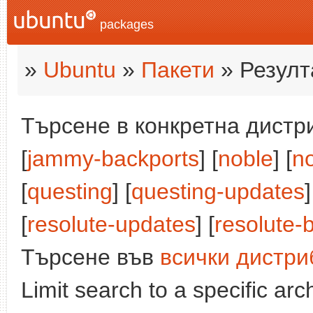
packages
»
Ubuntu
»
Пакети
» Резулт
Търсене в конкретна дистри
[
jammy-backports
] [
noble
] [
n
[
questing
] [
questing-updates
]
[
resolute-updates
] [
resolute-
Търсене във
всички дистри
Limit search to a specific arch