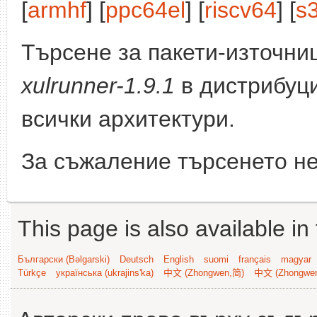
[
armhf
] [
ppc64el
] [
riscv64
] [
s
Търсене за пакети-източни
xulrunner-1.9.1
в дистрибуц
всички архитектури.
За съжаление търсенето не
This page is also available in
Български (Bəlgarski)
Deutsch
English
suomi
français
magyar
Türkçe
українська (ukrajins'ka)
中文 (Zhongwen,简)
中文 (Zhongwe