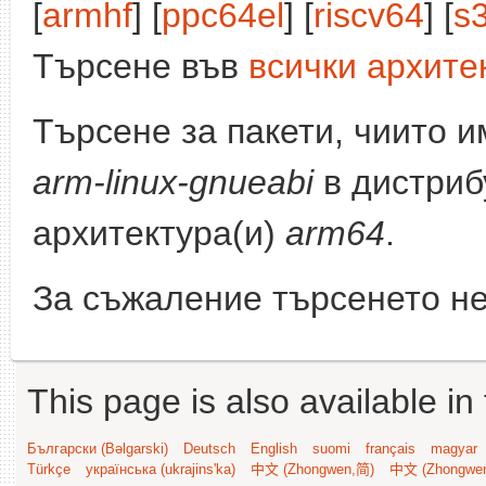
[
armhf
] [
ppc64el
] [
riscv64
] [
s
Търсене във
всички архите
Търсене за пакети, чиито 
arm-linux-gnueabi
в дистриб
архитектура(и)
arm64
.
За съжаление търсенето не
This page is also available in
Български (Bəlgarski)
Deutsch
English
suomi
français
magyar
Türkçe
українська (ukrajins'ka)
中文 (Zhongwen,简)
中文 (Zhongwe