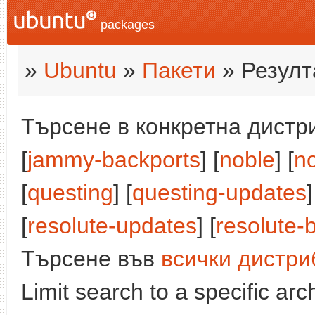
packages
»
Ubuntu
»
Пакети
» Резулт
Търсене в конкретна дистри
[
jammy-backports
] [
noble
] [
n
[
questing
] [
questing-updates
]
[
resolute-updates
] [
resolute-
Търсене във
всички дистри
Limit search to a specific arch