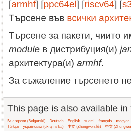
[
armhf
] [
ppc64el
] [
riscv64
] [
s
Търсене във
всички архите
Търсене за пакети, чиито 
module
в дистрибуция(и)
ja
архитектура(и)
armhf
.
За съжаление търсенето не
This page is also available in
Български (Bəlgarski)
Deutsch
English
suomi
français
magyar
Türkçe
українська (ukrajins'ka)
中文 (Zhongwen,简)
中文 (Zhongwe