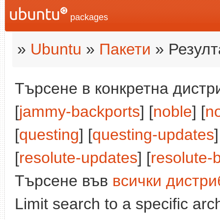
packages
»
Ubuntu
»
Пакети
» Резулт
Търсене в конкретна дистри
[
jammy-backports
] [
noble
] [
n
[
questing
] [
questing-updates
]
[
resolute-updates
] [
resolute-
Търсене във
всички дистри
Limit search to a specific arch