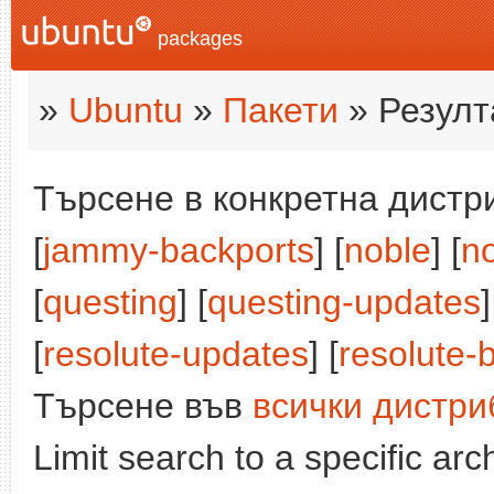
packages
»
Ubuntu
»
Пакети
» Резулт
Търсене в конкретна дистри
[
jammy-backports
] [
noble
] [
n
[
questing
] [
questing-updates
]
[
resolute-updates
] [
resolute-
Търсене във
всички дистри
Limit search to a specific arch