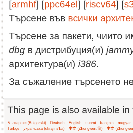
[
armhf
] [
ppc64el
] [
riscv64
] [
s
Търсене във
всички архите
Търсене за пакети, чиито 
dbg
в дистрибуция(и)
jamm
архитектура(и)
i386
.
За съжаление търсенето не
This page is also available in
Български (Bəlgarski)
Deutsch
English
suomi
français
magyar
Türkçe
українська (ukrajins'ka)
中文 (Zhongwen,简)
中文 (Zhongwe