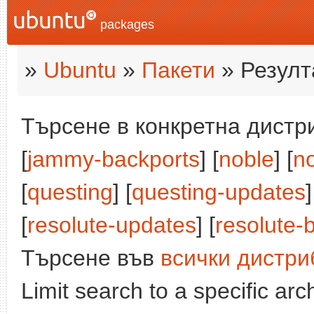
packages
»
Ubuntu
»
Пакети
» Резулт
Търсене в конкретна дистри
[
jammy-backports
] [
noble
] [
n
[
questing
] [
questing-updates
]
[
resolute-updates
] [
resolute-
Търсене във
всички дистри
Limit search to a specific arch