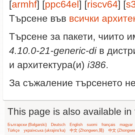
[
armhf
] [
ppc64el
] [
riscv64
] [
s
Търсене във
всички архите
Търсене за пакети, чиито 
4.10.0-21-generic-di
в дистр
и архитектура(и)
i386
.
За съжаление търсенето не
This page is also available in
Български (Bəlgarski)
Deutsch
English
suomi
français
magyar
Türkçe
українська (ukrajins'ka)
中文 (Zhongwen,简)
中文 (Zhongwe