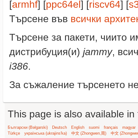
[
armhf
] [
ppc64el
] [
riscv64
] [
s
Търсене във
всички архите
Търсене за пакети, чиито 
дистрибуция(и)
jammy
, вси
i386
.
За съжаление търсенето не
This page is also available in
Български (Bəlgarski)
Deutsch
English
suomi
français
magyar
Türkçe
українська (ukrajins'ka)
中文 (Zhongwen,简)
中文 (Zhongwe