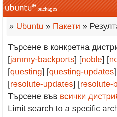
packages
»
Ubuntu
»
Пакети
» Резулт
Търсене в конкретна дистри
[
jammy-backports
] [
noble
] [
n
[
questing
] [
questing-updates
]
[
resolute-updates
] [
resolute-
Търсене във
всички дистри
Limit search to a specific arch