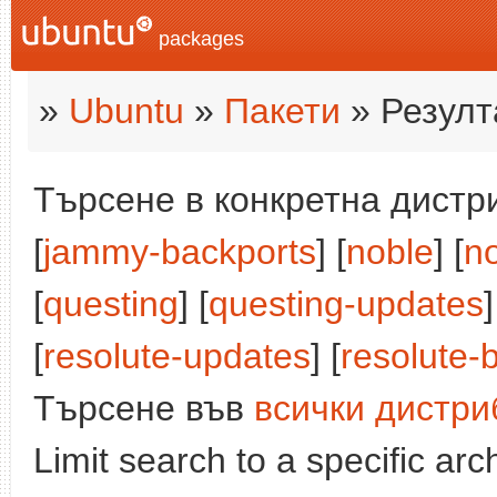
packages
»
Ubuntu
»
Пакети
» Резулт
Търсене в конкретна дистри
[
jammy-backports
] [
noble
] [
n
[
questing
] [
questing-updates
]
[
resolute-updates
] [
resolute-
Търсене във
всички дистри
Limit search to a specific arch