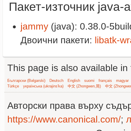
Пакет-източник java-a
jammy
(java): 0.38.0-5bui
Двоични пакети:
libatk-w
This page is also available in
Български (Bəlgarski)
Deutsch
English
suomi
français
magyar
Türkçe
українська (ukrajins'ka)
中文 (Zhongwen,简)
中文 (Zhongwe
Авторски права върху съдъ
https://www.canonical.com/
;
л