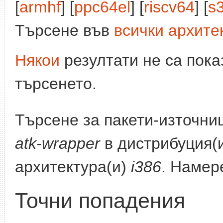
[
armhf
] [
ppc64el
] [
riscv64
] [
s
Търсене във
всички архите
Някои
резултати не са пока
търсенето.
Търсене за пакети-източни
atk-wrapper
в дистрибуция(
архитектура(и)
i386
. Намер
Точни попадения