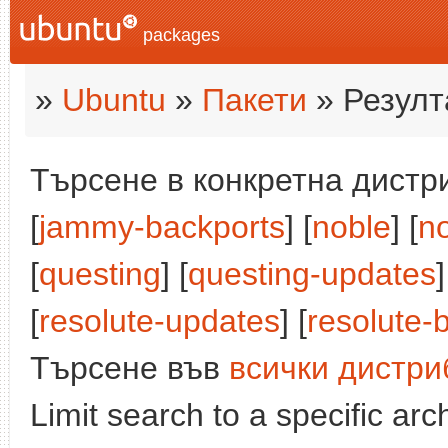
packages
»
Ubuntu
»
Пакети
» Резулт
Търсене в конкретна дистри
[
jammy-backports
] [
noble
] [
n
[
questing
] [
questing-updates
]
[
resolute-updates
] [
resolute-
Търсене във
всички дистри
Limit search to a specific arch