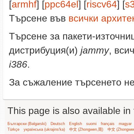
[
armhf
] [
ppc64el
] [
riscv64
] [
s
Търсене във
всички архите
Търсене за пакети-източни
дистрибуция(и)
jammy
, вси
i386
.
За съжаление търсенето не
This page is also available in
Български (Bəlgarski)
Deutsch
English
suomi
français
magyar
Türkçe
українська (ukrajins'ka)
中文 (Zhongwen,简)
中文 (Zhongwe