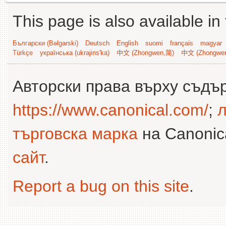
This page is also available in
Български (Bəlgarski)
Deutsch
English
suomi
français
magyar
Türkçe
українська (ukrajins'ka)
中文 (Zhongwen,简)
中文 (Zhongwe
Авторски права върху съдъ
https://www.canonical.com/
;
л
търговска марка
на Canonica
сайт
.
Report a bug on this site
.