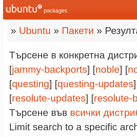
packages
»
Ubuntu
»
Пакети
» Резулт
Търсене в конкретна дистри
[
jammy-backports
] [
noble
] [
n
[
questing
] [
questing-updates
]
[
resolute-updates
] [
resolute-
Търсене във
всички дистри
Limit search to a specific arch