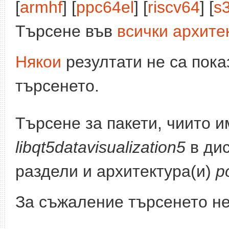
[
armhf
] [
ppc64el
] [
riscv64
] [
s
Търсене във
всички архите
Някои
резултати не са пока
търсенето.
Търсене за пакети, чиито 
libqt5datavisualization5
в ди
раздели и архитектура(и)
p
За съжаление търсенето не