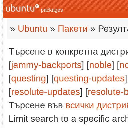
packages
»
Ubuntu
»
Пакети
» Резулт
Търсене в конкретна дистри
[
jammy-backports
] [
noble
] [
n
[
questing
] [
questing-updates
]
[
resolute-updates
] [
resolute-
Търсене във
всички дистри
Limit search to a specific arch