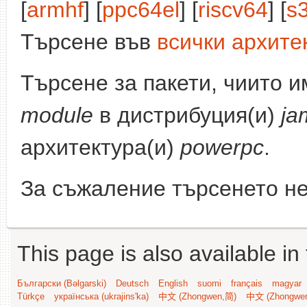
[
armhf
] [
ppc64el
] [
riscv64
] [
s
Търсене във
всички архите
Търсене за пакети, чиито 
module
в дистрибуция(и)
ja
архитектура(и)
powerpc
.
За съжаление търсенето не
This page is also available in
Български (Bəlgarski)
Deutsch
English
suomi
français
magyar
Türkçe
українська (ukrajins'ka)
中文 (Zhongwen,简)
中文 (Zhongwe