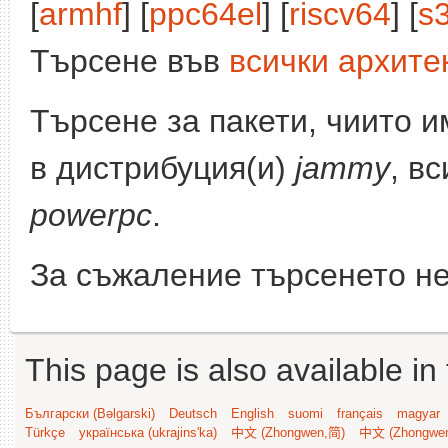
[
armhf
] [
ppc64el
] [
riscv64
] [
s
Търсене във
всички архите
Търсене за пакети, чиито 
в дистрибуция(и)
jammy
, в
powerpc
.
За съжаление търсенето не
This page is also available in
Български (Bəlgarski)
Deutsch
English
suomi
français
magyar
Türkçe
українська (ukrajins'ka)
中文 (Zhongwen,简)
中文 (Zhongwe