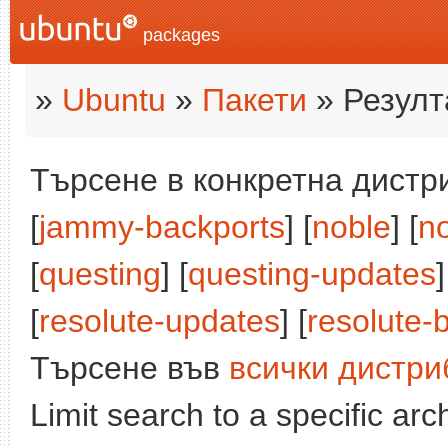
packages
»
Ubuntu
»
Пакети
» Резулт
Търсене в конкретна дистри
[
jammy-backports
] [
noble
] [
n
[
questing
] [
questing-updates
]
[
resolute-updates
] [
resolute-
Търсене във
всички дистри
Limit search to a specific arch