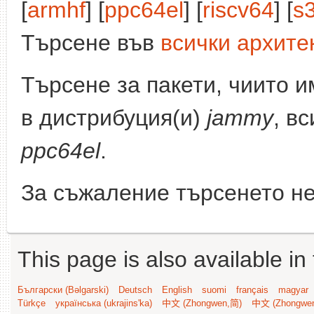
[
armhf
] [
ppc64el
] [
riscv64
] [
s
Търсене във
всички архите
Търсене за пакети, чиито 
в дистрибуция(и)
jammy
, в
ppc64el
.
За съжаление търсенето не
This page is also available in
Български (Bəlgarski)
Deutsch
English
suomi
français
magyar
Türkçe
українська (ukrajins'ka)
中文 (Zhongwen,简)
中文 (Zhongwe