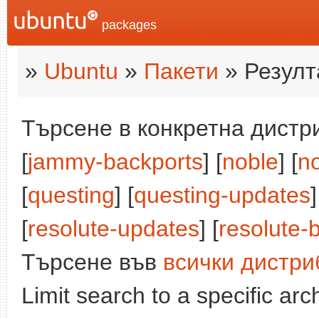
packages
»
Ubuntu
»
Пакети
» Резулт
Търсене в конкретна дистри
[
jammy-backports
] [
noble
] [
n
[
questing
] [
questing-updates
]
[
resolute-updates
] [
resolute-
Търсене във
всички дистри
Limit search to a specific arch