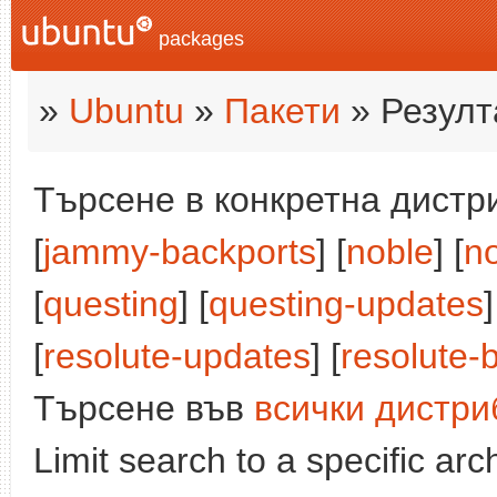
packages
»
Ubuntu
»
Пакети
» Резулт
Търсене в конкретна дистри
[
jammy-backports
] [
noble
] [
n
[
questing
] [
questing-updates
]
[
resolute-updates
] [
resolute-
Търсене във
всички дистри
Limit search to a specific arch