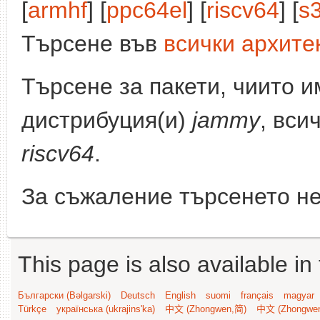
[
armhf
] [
ppc64el
] [
riscv64
] [
s
Търсене във
всички архите
Търсене за пакети, чиито 
дистрибуция(и)
jammy
, вси
riscv64
.
За съжаление търсенето не
This page is also available in
Български (Bəlgarski)
Deutsch
English
suomi
français
magyar
Türkçe
українська (ukrajins'ka)
中文 (Zhongwen,简)
中文 (Zhongwe