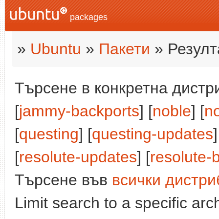
packages
»
Ubuntu
»
Пакети
» Резулт
Търсене в конкретна дистри
[
jammy-backports
] [
noble
] [
n
[
questing
] [
questing-updates
]
[
resolute-updates
] [
resolute-
Търсене във
всички дистри
Limit search to a specific arch