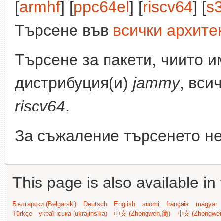
[
armhf
] [
ppc64el
] [
riscv64
] [
s
Търсене във
всички архите
Търсене за пакети, чиито 
дистрибуция(и)
jammy
, вси
riscv64
.
За съжаление търсенето не
This page is also available in
Български (Bəlgarski)
Deutsch
English
suomi
français
magyar
Türkçe
українська (ukrajins'ka)
中文 (Zhongwen,简)
中文 (Zhongwe