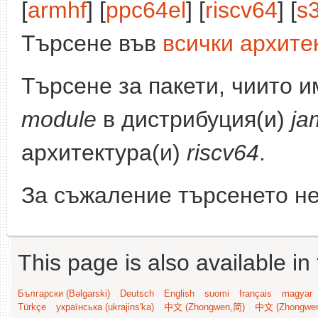
[
armhf
] [
ppc64el
] [
riscv64
] [
s
Търсене във
всички архите
Търсене за пакети, чиито 
module
в дистрибуция(и)
ja
архитектура(и)
riscv64
.
За съжаление търсенето не
This page is also available in
Български (Bəlgarski)
Deutsch
English
suomi
français
magyar
Türkçe
українська (ukrajins'ka)
中文 (Zhongwen,简)
中文 (Zhongwe