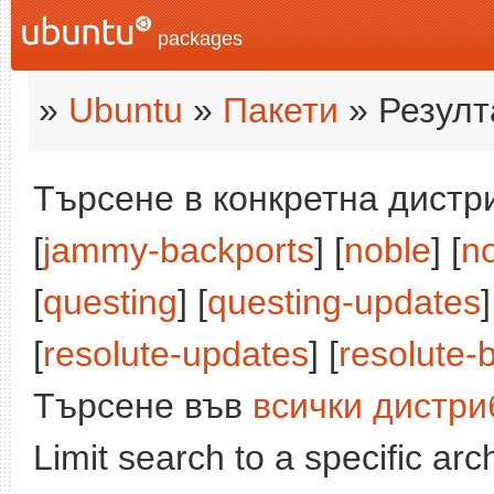
packages
»
Ubuntu
»
Пакети
» Резулт
Търсене в конкретна дистри
[
jammy-backports
] [
noble
] [
n
[
questing
] [
questing-updates
]
[
resolute-updates
] [
resolute-
Търсене във
всички дистри
Limit search to a specific arch