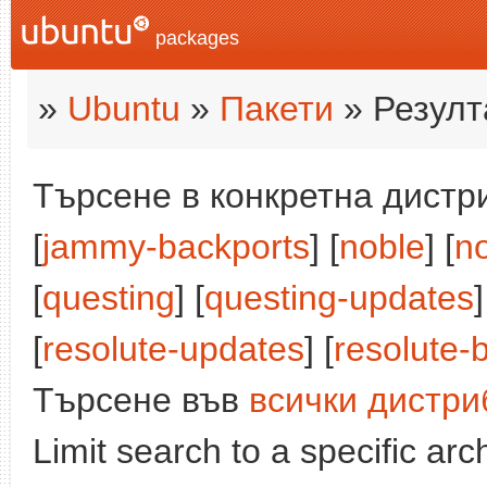
packages
»
Ubuntu
»
Пакети
» Резулт
Търсене в конкретна дистри
[
jammy-backports
] [
noble
] [
n
[
questing
] [
questing-updates
]
[
resolute-updates
] [
resolute-
Търсене във
всички дистри
Limit search to a specific arch