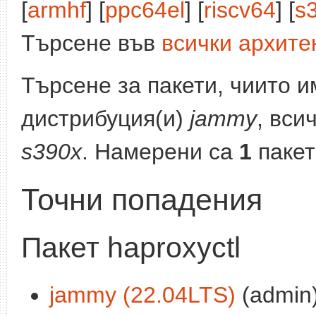
[
armhf
] [
ppc64el
] [
riscv64
] [
s
Търсене във
всички архите
Търсене за пакети, чиито 
дистрибуция(и)
jammy
, вси
s390x
. Намерени са
1
пакет
Точни попадения
Пакет haproxyctl
jammy (22.04LTS)
(admin)