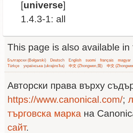
[
universe
]
1.4.3-1: all
This page is also available in
Български (Bəlgarski)
Deutsch
English
suomi
français
magyar
Türkçe
українська (ukrajins'ka)
中文 (Zhongwen,简)
中文 (Zhongwe
Авторски права върху съдъ
https://www.canonical.com/
;
л
търговска марка
на Canonica
сайт
.