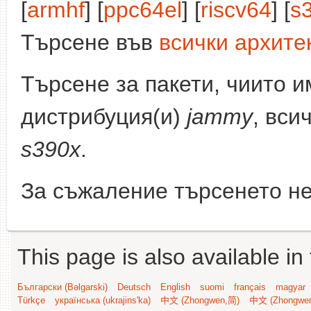
[
armhf
] [
ppc64el
] [
riscv64
] [
s
Търсене във
всички архите
Търсене за пакети, чиито 
дистрибуция(и)
jammy
, вси
s390x
.
За съжаление търсенето не
This page is also available in
Български (Bəlgarski)
Deutsch
English
suomi
français
magyar
Türkçe
українська (ukrajins'ka)
中文 (Zhongwen,简)
中文 (Zhongwe