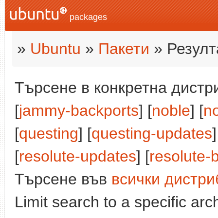
packages
»
Ubuntu
»
Пакети
» Резулт
Търсене в конкретна дистри
[
jammy-backports
] [
noble
] [
n
[
questing
] [
questing-updates
]
[
resolute-updates
] [
resolute-
Търсене във
всички дистри
Limit search to a specific arch