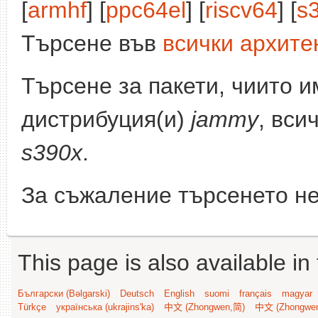
[
armhf
] [
ppc64el
] [
riscv64
] [
s
Търсене във
всички архите
Търсене за пакети, чиито 
дистрибуция(и)
jammy
, вси
s390x
.
За съжаление търсенето не
This page is also available in
Български (Bəlgarski)
Deutsch
English
suomi
français
magyar
Türkçe
українська (ukrajins'ka)
中文 (Zhongwen,简)
中文 (Zhongwe