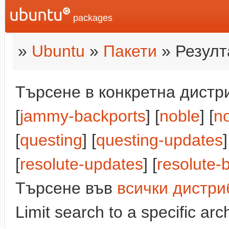
packages
»
Ubuntu
»
Пакети
» Резулт
Търсене в конкретна дистри
[
jammy-backports
] [
noble
] [
n
[
questing
] [
questing-updates
]
[
resolute-updates
] [
resolute-
Търсене във
всички дистри
Limit search to a specific arch