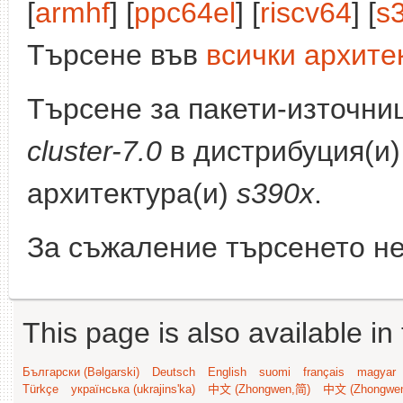
[
armhf
] [
ppc64el
] [
riscv64
] [
s
Търсене във
всички архите
Търсене за пакети-източни
cluster-7.0
в дистрибуция(и
архитектура(и)
s390x
.
За съжаление търсенето не
This page is also available in
Български (Bəlgarski)
Deutsch
English
suomi
français
magyar
Türkçe
українська (ukrajins'ka)
中文 (Zhongwen,简)
中文 (Zhongwe