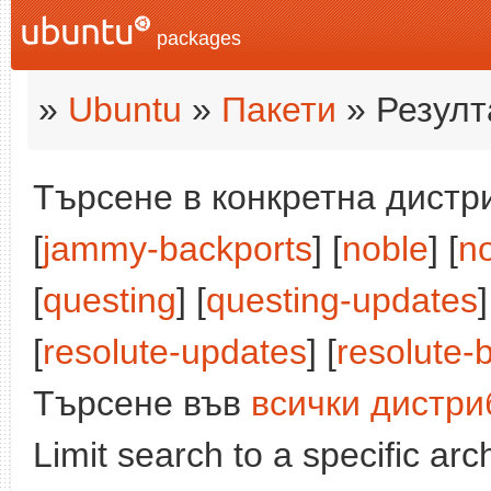
packages
»
Ubuntu
»
Пакети
» Резулт
Търсене в конкретна дистри
[
jammy-backports
] [
noble
] [
n
[
questing
] [
questing-updates
]
[
resolute-updates
] [
resolute-
Търсене във
всички дистри
Limit search to a specific arch