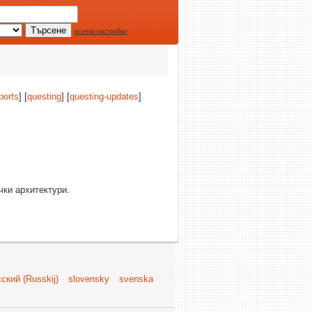
всички настройки
ports
] [
questing
] [
questing-updates
]
чки архитектури.
ский (Russkij)
slovensky
svenska