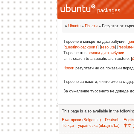
packages
»
Ubuntu
»
Пакети
» Резултат от търс
Търсене в конкретна дистрибуция: [
ja
[
questing-backports
] [
resolute
] [
resolute
Търсене във
всички дистрибуции
Limit search to a specific architecture: [
i
Някои
резултати не са показани порад
Търсене за пакети, чиито имена съд
За съжаление търсенето не доведе до
This page is also available in the followi
Български (Bəlgarski)
Deutsch
Engli
Türkçe
українська (ukrajins'ka)
中文 (