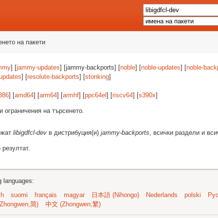
енето на пакети
mmy
] [
jammy-updates
] [jammy-backports] [
noble
] [
noble-updates
] [
noble-back
-updates
] [
resolute-backports
] [
stonking
]
386
] [
amd64
] [
arm64
] [
armhf
] [
ppc64el
] [
riscv64
] [
s390x
]
и ограничения на търсенето.
ържат
libigdfcl-dev
в дистрибуция(и)
jammy-backports
, всички раздели и вси
 резултат.
ng languages:
sh
suomi
français
magyar
日本語 (Nihongo)
Nederlands
polski
Рус
Zhongwen,简)
中文 (Zhongwen,繁)