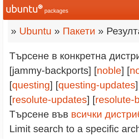
packages
»
Ubuntu
»
Пакети
» Резулт
Търсене в конкретна дистри
[jammy-backports] [
noble
] [
n
[
questing
] [
questing-updates
]
[
resolute-updates
] [
resolute-
Търсене във
всички дистри
Limit search to a specific arch