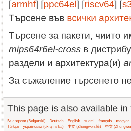
[
armhf
] [
ppc64el
] [
riscv64
] [
s
Търсене във
всички архите
Търсене за пакети, чиито 
mips64r6el-cross
в дистрибу
раздели и архитектура(и)
a
За съжаление търсенето не
This page is also available in
Български (Bəlgarski)
Deutsch
English
suomi
français
magyar
Türkçe
українська (ukrajins'ka)
中文 (Zhongwen,简)
中文 (Zhongwe