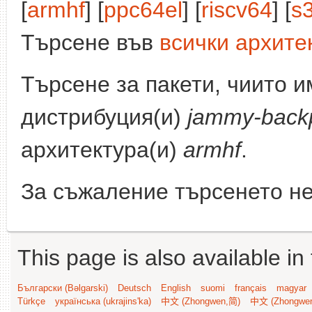
[
armhf
] [
ppc64el
] [
riscv64
] [
s
Търсене във
всички архите
Търсене за пакети, чиито 
дистрибуция(и)
jammy-back
архитектура(и)
armhf
.
За съжаление търсенето не
This page is also available in
Български (Bəlgarski)
Deutsch
English
suomi
français
magyar
Türkçe
українська (ukrajins'ka)
中文 (Zhongwen,简)
中文 (Zhongwe