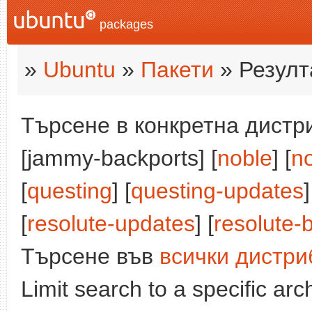
packages
»
Ubuntu
»
Пакети
» Резулт
Търсене в конкретна дистри
[jammy-backports] [
noble
] [
n
[
questing
] [
questing-updates
]
[
resolute-updates
] [
resolute-
Търсене във
всички дистри
Limit search to a specific arch