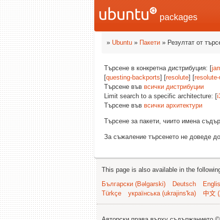
packages
»
Ubuntu
»
Пакети
» Резултат от търс
Търсене в конкретна дистрибуция: [
ja
[
questing-backports
] [
resolute
] [
resolute
Търсене във
всички дистрибуции
Limit search to a specific architecture: [
i
Търсене във
всички архитектури
Търсене за пакети, чиито имена съд
За съжаление търсенето не доведе до
This page is also available in the followi
Български (Bəlgarski)
Deutsch
Engli
Türkçe
українська (ukrajins'ka)
中文 (
Авторски права върху съдържанието 