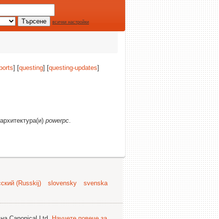
всички настройки
ports
] [
questing
] [
questing-updates
]
 архитектура(и)
powerpc
.
ский (Russkij)
slovensky
svenska
на Canonical Ltd.
Научете повече за