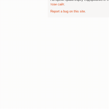
този сайт
.
Report a bug on this site
.