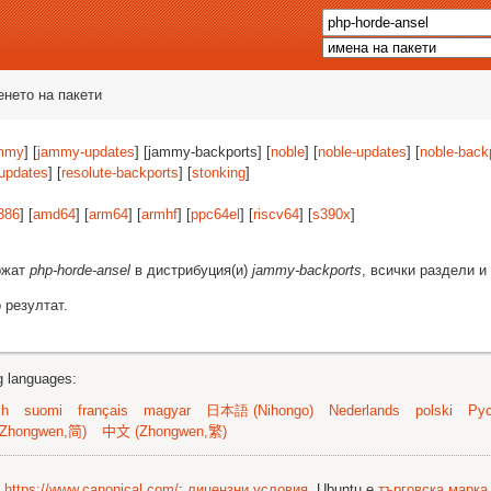
енето на пакети
mmy
] [
jammy-updates
] [jammy-backports] [
noble
] [
noble-updates
] [
noble-back
-updates
] [
resolute-backports
] [
stonking
]
386
] [
amd64
] [
arm64
] [
armhf
] [
ppc64el
] [
riscv64
] [
s390x
]
ържат
php-horde-ansel
в дистрибуция(и)
jammy-backports
, всички раздели и
 резултат.
ng languages:
sh
suomi
français
magyar
日本語 (Nihongo)
Nederlands
polski
Рус
Zhongwen,简)
中文 (Zhongwen,繁)
©
https://www.canonical.com/
;
лицензни условия
. Ubuntu е
търговска марка