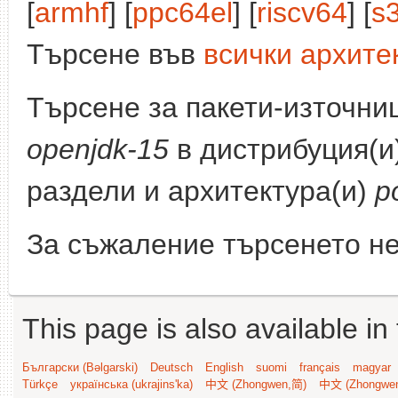
[
armhf
] [
ppc64el
] [
riscv64
] [
s
Търсене във
всички архите
Търсене за пакети-източни
openjdk-15
в дистрибуция(и
раздели и архитектура(и)
p
За съжаление търсенето не
This page is also available in
Български (Bəlgarski)
Deutsch
English
suomi
français
magyar
Türkçe
українська (ukrajins'ka)
中文 (Zhongwen,简)
中文 (Zhongwe