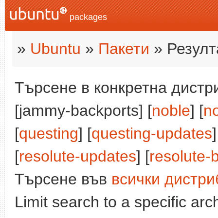
packages
»
Ubuntu
»
Пакети
» Резулт
Търсене в конкретна дистри
[jammy-backports] [
noble
] [
n
[
questing
] [
questing-updates
]
[
resolute-updates
] [
resolute-
Търсене във
всички дистри
Limit search to a specific arch