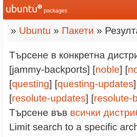
packages
»
Ubuntu
»
Пакети
» Резулт
Търсене в конкретна дистри
[jammy-backports] [
noble
] [
n
[
questing
] [
questing-updates
]
[
resolute-updates
] [
resolute-
Търсене във
всички дистри
Limit search to a specific arch