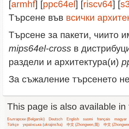
[
armhf
] [
ppc64el
] [
riscv64
] [
s
Търсене във
всички архите
Търсене за пакети, чиито 
mips64el-cross
в дистрибуц
раздели и архитектура(и)
p
За съжаление търсенето не
This page is also available in
Български (Bəlgarski)
Deutsch
English
suomi
français
magyar
Türkçe
українська (ukrajins'ka)
中文 (Zhongwen,简)
中文 (Zhongwe