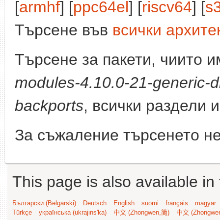
[
armhf
] [
ppc64el
] [
riscv64
] [
s
Търсене във
всички архите
Търсене за пакети, чиито 
modules-4.10.0-21-generic-d
backports
, всички раздели 
За съжаление търсенето не
This page is also available in
Български (Bəlgarski)
Deutsch
English
suomi
français
magyar
Türkçe
українська (ukrajins'ka)
中文 (Zhongwen,简)
中文 (Zhongwe