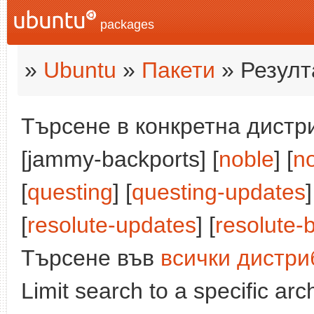
packages
»
Ubuntu
»
Пакети
» Резулт
Търсене в конкретна дистри
[jammy-backports] [
noble
] [
n
[
questing
] [
questing-updates
]
[
resolute-updates
] [
resolute-
Търсене във
всички дистри
Limit search to a specific arch