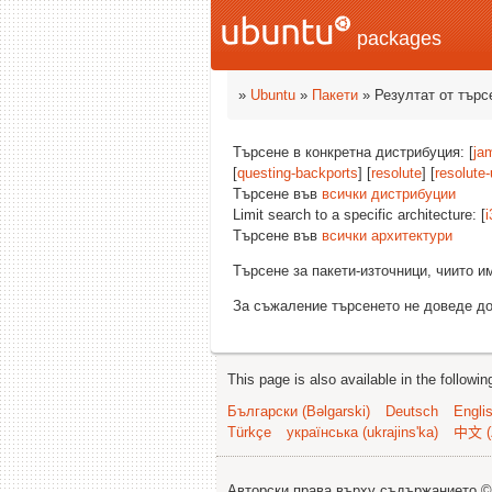
packages
»
Ubuntu
»
Пакети
» Резултат от търс
Търсене в конкретна дистрибуция: [
ja
[
questing-backports
] [
resolute
] [
resolute
Търсене във
всички дистрибуции
Limit search to a specific architecture: [
i
Търсене във
всички архитектури
Търсене за пакети-източници, чиито 
За съжаление търсенето не доведе до
This page is also available in the followi
Български (Bəlgarski)
Deutsch
Engli
Türkçe
українська (ukrajins'ka)
中文 (
Авторски права върху съдържанието 