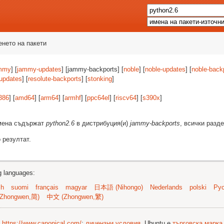
енето на пакети
mmy
] [
jammy-updates
] [jammy-backports] [
noble
] [
noble-updates
] [
noble-back
-updates
] [
resolute-backports
] [
stonking
]
386
] [
amd64
] [
arm64
] [
armhf
] [
ppc64el
] [
riscv64
] [
s390x
]
имена съдържат
python2.6
в дистрибуция(и)
jammy-backports
, всички разд
 резултат.
ng languages:
sh
suomi
français
magyar
日本語 (Nihongo)
Nederlands
polski
Рус
Zhongwen,简)
中文 (Zhongwen,繁)
©
https://www.canonical.com/
;
лицензни условия
. Ubuntu е
търговска марка