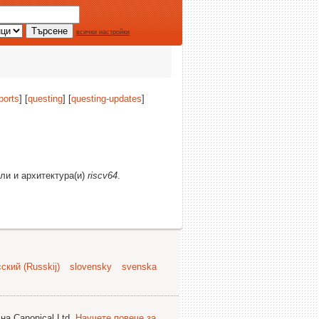
всички настройки
ports
] [
questing
] [
questing-updates
]
ели и архитектура(и)
riscv64
.
ский (Russkij)
slovensky
svenska
на Canonical Ltd.
Научете повече за