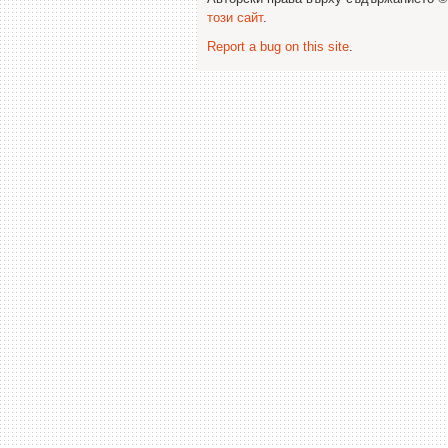
този сайт
.
Report a bug on this site
.