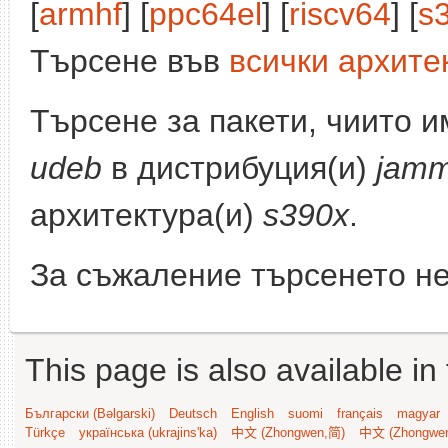
[
armhf
] [
ppc64el
] [
riscv64
] [
s
Търсене във
всички архите
Търсене за пакети, чиито 
udeb
в дистрибуция(и)
jamm
архитектура(и)
s390x
.
За съжаление търсенето не
This page is also available in
Български (Bəlgarski)
Deutsch
English
suomi
français
magyar
Türkçe
українська (ukrajins'ka)
中文 (Zhongwen,简)
中文 (Zhongwe