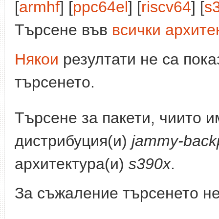
[
armhf
] [
ppc64el
] [
riscv64
] [
s
Търсене във
всички архите
Някои
резултати не са пока
търсенето.
Търсене за пакети, чиито 
дистрибуция(и)
jammy-back
архитектура(и)
s390x
.
За съжаление търсенето не