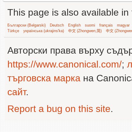
This page is also available in
Български (Bəlgarski)
Deutsch
English
suomi
français
magyar
Türkçe
українська (ukrajins'ka)
中文 (Zhongwen,简)
中文 (Zhongwe
Авторски права върху съдъ
https://www.canonical.com/
;
л
търговска марка
на Canonica
сайт
.
Report a bug on this site
.