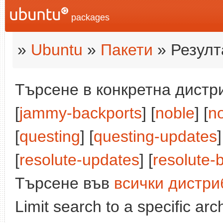
packages
»
Ubuntu
»
Пакети
» Резулт
Търсене в конкретна дистри
[
jammy-backports
] [
noble
] [
n
[
questing
] [
questing-updates
]
[
resolute-updates
] [
resolute-
Търсене във
всички дистри
Limit search to a specific arch