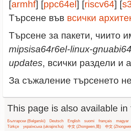
[
armhf
] [
ppc64el
] [
riscv64
] [
s
Търсене във
всички архите
Търсене за пакети, чиито 
mipsisa64r6el-linux-gnuabi6
updates
, всички раздели и 
За съжаление търсенето не
This page is also available in
Български (Bəlgarski)
Deutsch
English
suomi
français
magyar
Türkçe
українська (ukrajins'ka)
中文 (Zhongwen,简)
中文 (Zhongwe