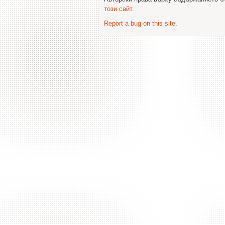
този сайт
.
Report a bug on this site
.