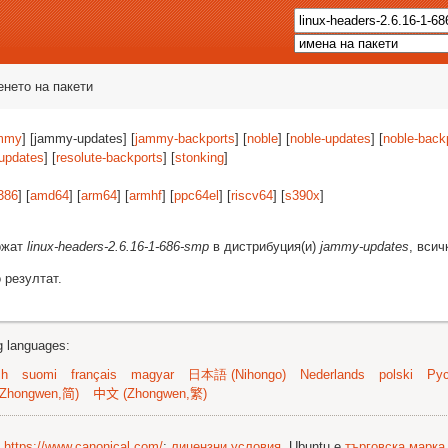
енето на пакети
mmy
] [jammy-updates] [
jammy-backports
] [
noble
] [
noble-updates
] [
noble-back
-updates
] [
resolute-backports
] [
stonking
]
386
] [
amd64
] [
arm64
] [
armhf
] [
ppc64el
] [
riscv64
] [
s390x
]
ържат
linux-headers-2.6.16-1-686-smp
в дистрибуция(и)
jammy-updates
, всич
 резултат.
ng languages:
sh
suomi
français
magyar
日本語 (Nihongo)
Nederlands
polski
Рус
Zhongwen,简)
中文 (Zhongwen,繁)
©
https://www.canonical.com/
;
лицензни условия
. Ubuntu е
търговска марка