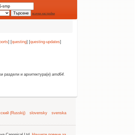
всички настройки
ports
] [
questing
] [
questing-updates
]
ки раздели и архитектура(и)
amd64
.
ский (Russkij)
slovensky
svenska
на Canonical Ltd.
Научете повече за