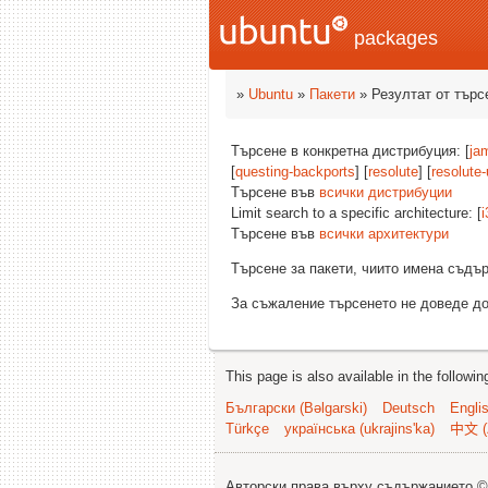
packages
»
Ubuntu
»
Пакети
» Резултат от търс
Търсене в конкретна дистрибуция: [
ja
[
questing-backports
] [
resolute
] [
resolute
Търсене във
всички дистрибуции
Limit search to a specific architecture: [
i
Търсене във
всички архитектури
Търсене за пакети, чиито имена съд
За съжаление търсенето не доведе до
This page is also available in the followi
Български (Bəlgarski)
Deutsch
Engli
Türkçe
українська (ukrajins'ka)
中文 (
Авторски права върху съдържанието 