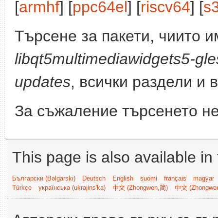
[
armhf
] [
ppc64el
] [
riscv64
] [
s
Търсене за пакети, чиито 
libqt5multimediawidgets5-gle
updates
, всички раздели и 
За съжаление търсенето не
This page is also available in
Български (Bəlgarski)
Deutsch
English
suomi
français
magyar
Türkçe
українська (ukrajins'ka)
中文 (Zhongwen,简)
中文 (Zhongwe