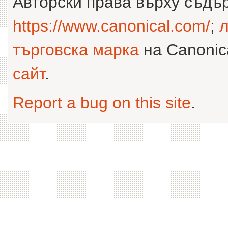
Авторски права върху съдъ
https://www.canonical.com/
;
л
търговска марка
на Canonica
сайт
.
Report a bug on this site
.