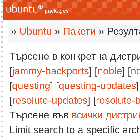
packages
»
Ubuntu
»
Пакети
» Резулт
Търсене в конкретна дистри
[
jammy-backports
] [
noble
] [
n
[
questing
] [
questing-updates
]
[
resolute-updates
] [
resolute-
Търсене във
всички дистри
Limit search to a specific arch