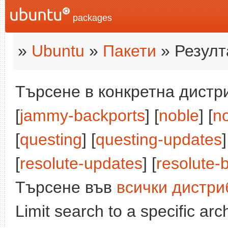
packages
»
Ubuntu
»
Пакети
» Резулт
Търсене в конкретна дистри
[
jammy-backports
] [
noble
] [
n
[
questing
] [
questing-updates
]
[
resolute-updates
] [
resolute-
Търсене във
всички дистри
Limit search to a specific arch