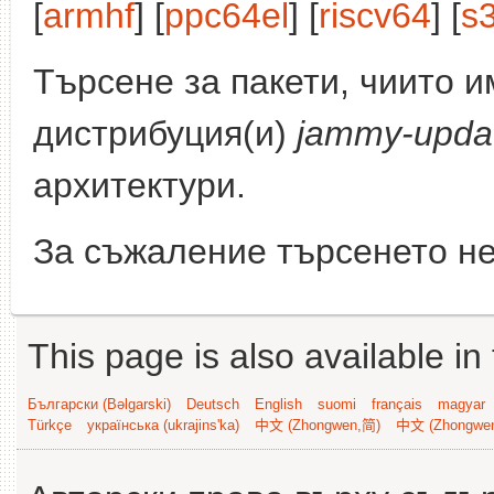
[
armhf
] [
ppc64el
] [
riscv64
] [
s
Търсене за пакети, чиито 
дистрибуция(и)
jammy-upda
архитектури.
За съжаление търсенето не
This page is also available in
Български (Bəlgarski)
Deutsch
English
suomi
français
magyar
Türkçe
українська (ukrajins'ka)
中文 (Zhongwen,简)
中文 (Zhongwe