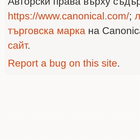
Авторски права върху съдъ
https://www.canonical.com/
;
л
търговска марка
на Canonica
сайт
.
Report a bug on this site
.