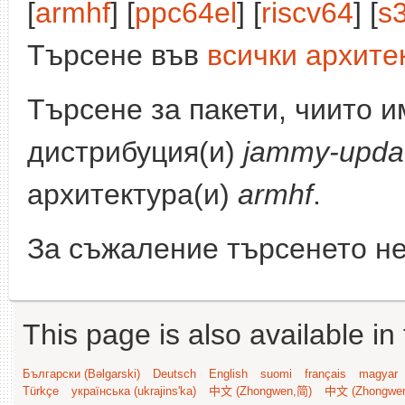
[
armhf
] [
ppc64el
] [
riscv64
] [
s
Търсене във
всички архите
Търсене за пакети, чиито 
дистрибуция(и)
jammy-upda
архитектура(и)
armhf
.
За съжаление търсенето не
This page is also available in
Български (Bəlgarski)
Deutsch
English
suomi
français
magyar
Türkçe
українська (ukrajins'ka)
中文 (Zhongwen,简)
中文 (Zhongwe