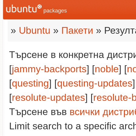
packages
»
Ubuntu
»
Пакети
» Резулт
Търсене в конкретна дистри
[
jammy-backports
] [
noble
] [
n
[
questing
] [
questing-updates
]
[
resolute-updates
] [
resolute-
Търсене във
всички дистри
Limit search to a specific arch