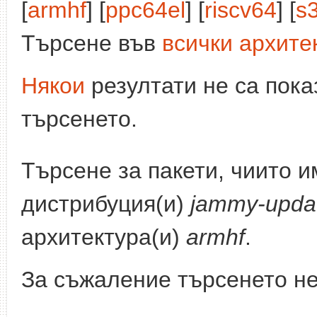
[
armhf
] [
ppc64el
] [
riscv64
] [
s
Търсене във
всички архите
Някои
резултати не са пока
търсенето.
Търсене за пакети, чиито 
дистрибуция(и)
jammy-upda
архитектура(и)
armhf
.
За съжаление търсенето не