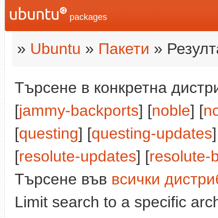
packages
»
Ubuntu
»
Пакети
» Резулт
Търсене в конкретна дистри
[
jammy-backports
] [
noble
] [
n
[
questing
] [
questing-updates
]
[
resolute-updates
] [
resolute-
Търсене във
всички дистри
Limit search to a specific arch