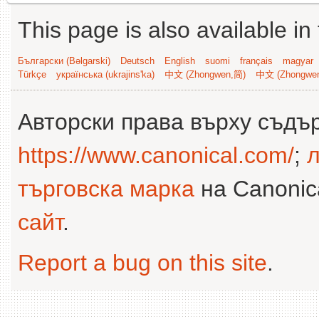
This page is also available in
Български (Bəlgarski)
Deutsch
English
suomi
français
magyar
Türkçe
українська (ukrajins'ka)
中文 (Zhongwen,简)
中文 (Zhongwe
Авторски права върху съдъ
https://www.canonical.com/
;
л
търговска марка
на Canonica
сайт
.
Report a bug on this site
.