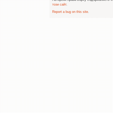
този сайт
.
Report a bug on this site
.