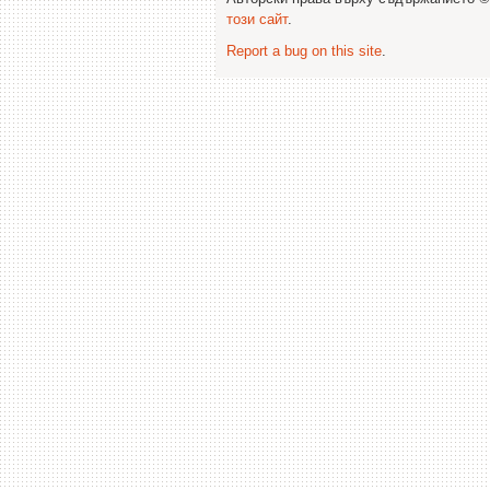
този сайт
.
Report a bug on this site
.