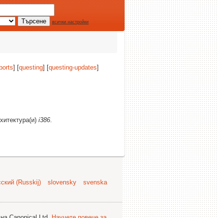
всички настройки
ports
] [
questing
] [
questing-updates
]
рхитектура(и)
i386
.
ский (Russkij)
slovensky
svenska
на Canonical Ltd.
Научете повече за