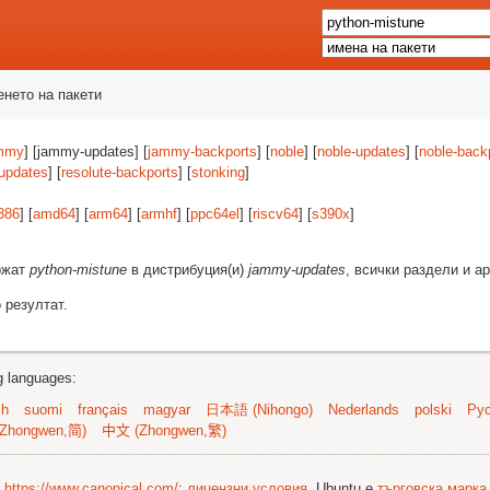
енето на пакети
mmy
] [jammy-updates] [
jammy-backports
] [
noble
] [
noble-updates
] [
noble-back
-updates
] [
resolute-backports
] [
stonking
]
386
] [
amd64
] [
arm64
] [
armhf
] [
ppc64el
] [
riscv64
] [
s390x
]
ържат
python-mistune
в дистрибуция(и)
jammy-updates
, всички раздели и а
 резултат.
ng languages:
sh
suomi
français
magyar
日本語 (Nihongo)
Nederlands
polski
Рус
Zhongwen,简)
中文 (Zhongwen,繁)
©
https://www.canonical.com/
;
лицензни условия
. Ubuntu е
търговска марка