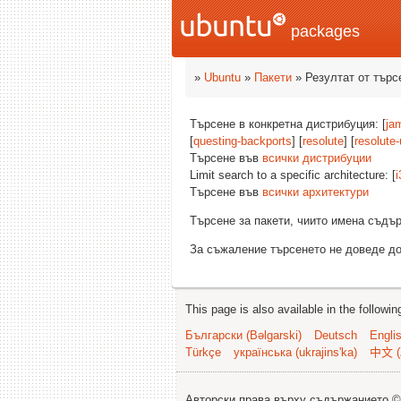
packages
»
Ubuntu
»
Пакети
» Резултат от търс
Търсене в конкретна дистрибуция: [
ja
[
questing-backports
] [
resolute
] [
resolute
Търсене във
всички дистрибуции
Limit search to a specific architecture: [
i
Търсене във
всички архитектури
Търсене за пакети, чиито имена съд
За съжаление търсенето не доведе до
This page is also available in the followi
Български (Bəlgarski)
Deutsch
Engli
Türkçe
українська (ukrajins'ka)
中文 (
Авторски права върху съдържанието 