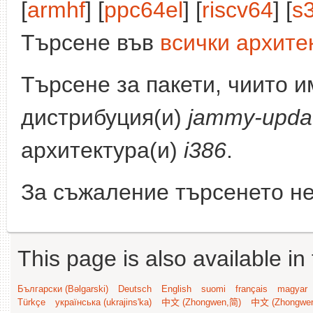
[
armhf
] [
ppc64el
] [
riscv64
] [
s
Търсене във
всички архите
Търсене за пакети, чиито 
дистрибуция(и)
jammy-upda
архитектура(и)
i386
.
За съжаление търсенето не
This page is also available in
Български (Bəlgarski)
Deutsch
English
suomi
français
magyar
Türkçe
українська (ukrajins'ka)
中文 (Zhongwen,简)
中文 (Zhongwe