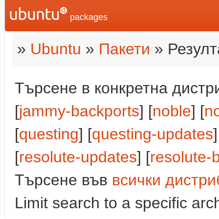
packages
»
Ubuntu
»
Пакети
» Резулт
Търсене в конкретна дистри
[
jammy-backports
] [
noble
] [
n
[
questing
] [
questing-updates
]
[
resolute-updates
] [
resolute-
Търсене във
всички дистри
Limit search to a specific arch