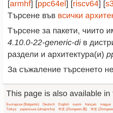
[
armhf
] [
ppc64el
] [
riscv64
] [
s
Търсене във
всички архите
Търсене за пакети, чиито 
4.10.0-22-generic-di
в дистр
раздели и архитектура(и)
p
За съжаление търсенето не
This page is also available in
Български (Bəlgarski)
Deutsch
English
suomi
français
magyar
Türkçe
українська (ukrajins'ka)
中文 (Zhongwen,简)
中文 (Zhongwe