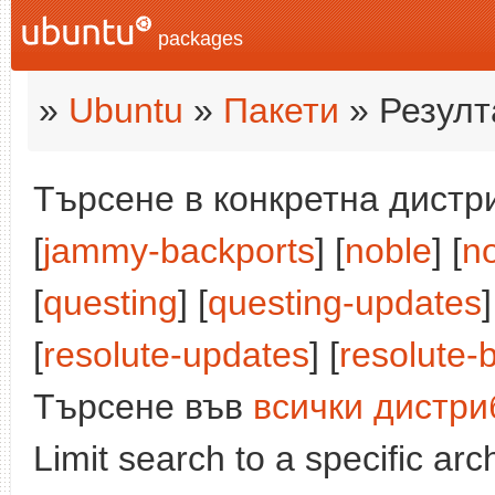
packages
»
Ubuntu
»
Пакети
» Резулт
Търсене в конкретна дистри
[
jammy-backports
] [
noble
] [
n
[
questing
] [
questing-updates
]
[
resolute-updates
] [
resolute-
Търсене във
всички дистри
Limit search to a specific arch