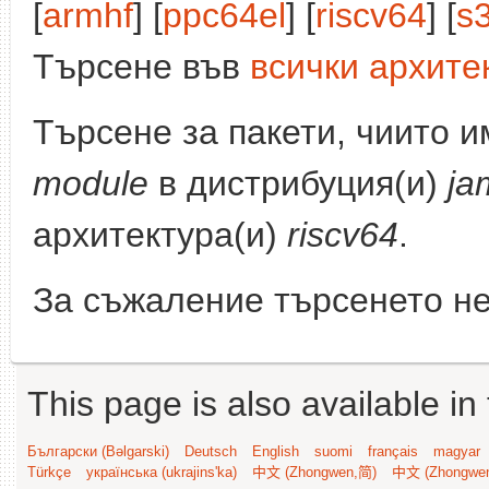
[
armhf
] [
ppc64el
] [
riscv64
] [
s
Търсене във
всички архите
Търсене за пакети, чиито 
module
в дистрибуция(и)
ja
архитектура(и)
riscv64
.
За съжаление търсенето не
This page is also available in
Български (Bəlgarski)
Deutsch
English
suomi
français
magyar
Türkçe
українська (ukrajins'ka)
中文 (Zhongwen,简)
中文 (Zhongwe