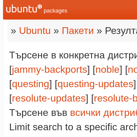
packages
»
Ubuntu
»
Пакети
» Резулт
Търсене в конкретна дистри
[
jammy-backports
] [
noble
] [
n
[
questing
] [
questing-updates
]
[
resolute-updates
] [
resolute-
Търсене във
всички дистри
Limit search to a specific arch