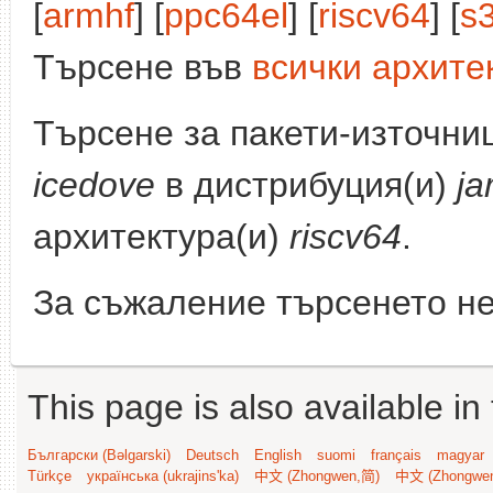
[
armhf
] [
ppc64el
] [
riscv64
] [
s
Търсене във
всички архите
Търсене за пакети-източни
icedove
в дистрибуция(и)
j
архитектура(и)
riscv64
.
За съжаление търсенето не
This page is also available in
Български (Bəlgarski)
Deutsch
English
suomi
français
magyar
Türkçe
українська (ukrajins'ka)
中文 (Zhongwen,简)
中文 (Zhongwe