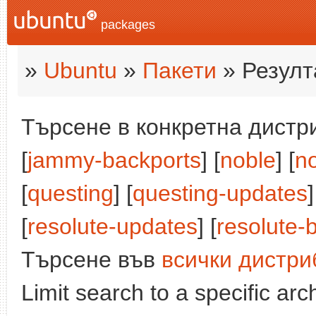
packages
»
Ubuntu
»
Пакети
» Резулт
Търсене в конкретна дистри
[
jammy-backports
] [
noble
] [
n
[
questing
] [
questing-updates
]
[
resolute-updates
] [
resolute-
Търсене във
всички дистри
Limit search to a specific arch