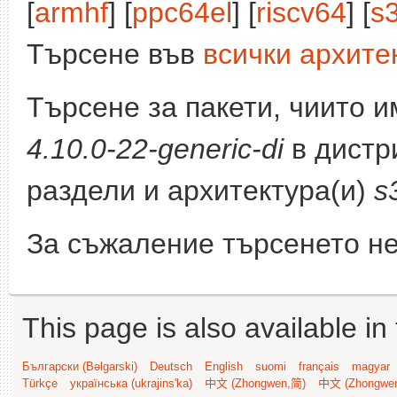
[
armhf
] [
ppc64el
] [
riscv64
] [
s
Търсене във
всички архите
Търсене за пакети, чиито 
4.10.0-22-generic-di
в дистр
раздели и архитектура(и)
s
За съжаление търсенето не
This page is also available in
Български (Bəlgarski)
Deutsch
English
suomi
français
magyar
Türkçe
українська (ukrajins'ka)
中文 (Zhongwen,简)
中文 (Zhongwe