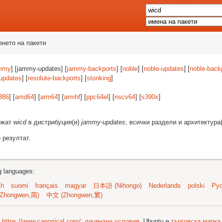
енето на пакети
mmy
] [jammy-updates] [
jammy-backports
] [
noble
] [
noble-updates
] [
noble-back
-updates
] [
resolute-backports
] [
stonking
]
386
] [
amd64
] [
arm64
] [
armhf
] [
ppc64el
] [
riscv64
] [
s390x
]
ържат
wicd
в дистрибуция(и)
jammy-updates
, всички раздели и архитектура
 резултат.
ng languages:
sh
suomi
français
magyar
日本語 (Nihongo)
Nederlands
polski
Рус
Zhongwen,简)
中文 (Zhongwen,繁)
©
https://www.canonical.com/
;
лицензни условия
. Ubuntu е
търговска марка