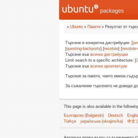
packages
»
Ubuntu
»
Пакети
» Резултат от търс
Търсене в конкретна дистрибуция: [
ja
[
questing-backports
] [
resolute
] [
resolute
Търсене във
всички дистрибуции
Limit search to a specific architecture: [
i
Търсене във
всички архитектури
Търсене за пакети, чиито имена съд
За съжаление търсенето не доведе до
This page is also available in the followi
Български (Bəlgarski)
Deutsch
Engli
Türkçe
українська (ukrajins'ka)
中文 (
Авторски права върху съдържанието 