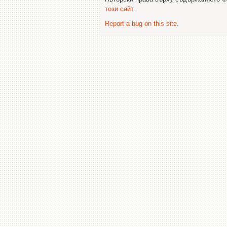
този сайт
.
Report a bug on this site
.