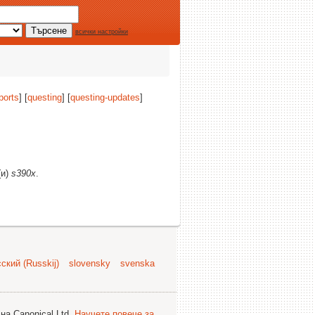
всички настройки
ports
] [
questing
] [
questing-updates
]
(и)
s390x
.
ский (Russkij)
slovensky
svenska
на Canonical Ltd.
Научете повече за