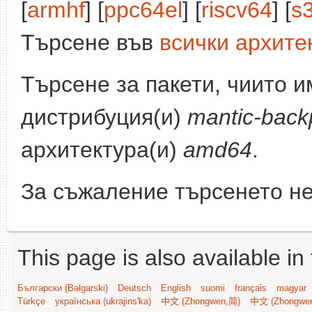
[
armhf
] [
ppc64el
] [
riscv64
] [
s
Търсене във
всички архите
Търсене за пакети, чиито 
дистрибуция(и)
mantic-back
архитектура(и)
amd64
.
За съжаление търсенето не
This page is also available in
Български (Bəlgarski)
Deutsch
English
suomi
français
magyar
Türkçe
українська (ukrajins'ka)
中文 (Zhongwen,简)
中文 (Zhongwe