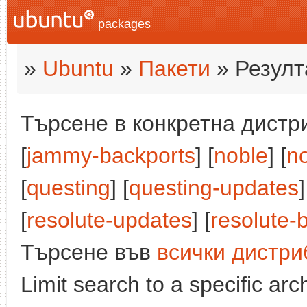
packages
»
Ubuntu
»
Пакети
» Резулт
Търсене в конкретна дистри
[
jammy-backports
] [
noble
] [
n
[
questing
] [
questing-updates
]
[
resolute-updates
] [
resolute-
Търсене във
всички дистри
Limit search to a specific arch