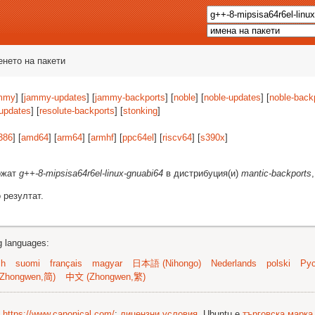
енето на пакети
mmy
] [
jammy-updates
] [
jammy-backports
] [
noble
] [
noble-updates
] [
noble-back
-updates
] [
resolute-backports
] [
stonking
]
386
] [
amd64
] [
arm64
] [
armhf
] [
ppc64el
] [
riscv64
] [
s390x
]
ържат
g++-8-mipsisa64r6el-linux-gnuabi64
в дистрибуция(и)
mantic-backports
 резултат.
ng languages:
sh
suomi
français
magyar
日本語 (Nihongo)
Nederlands
polski
Рус
Zhongwen,简)
中文 (Zhongwen,繁)
©
https://www.canonical.com/
;
лицензни условия
. Ubuntu е
търговска марка