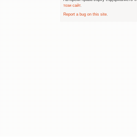
този сайт
.
Report a bug on this site
.