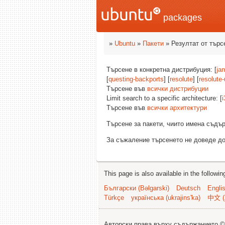
packages
»
Ubuntu
»
Пакети
» Резултат от търс
Търсене в конкретна дистрибуция: [
ja
[
questing-backports
] [
resolute
] [
resolute
Търсене във
всички дистрибуции
Limit search to a specific architecture: [
i
Търсене във
всички архитектури
Търсене за пакети, чиито имена съд
За съжаление търсенето не доведе до
This page is also available in the followi
Български (Bəlgarski)
Deutsch
Engli
Türkçe
українська (ukrajins'ka)
中文 (
Авторски права върху съдържанието 