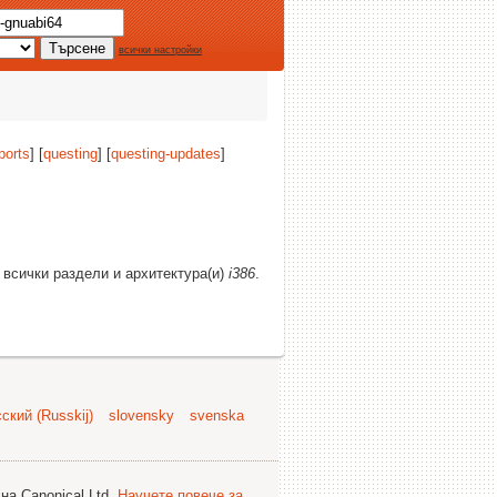
всички настройки
ports
] [
questing
] [
questing-updates
]
, всички раздели и архитектура(и)
i386
.
ский (Russkij)
slovensky
svenska
на Canonical Ltd.
Научете повече за