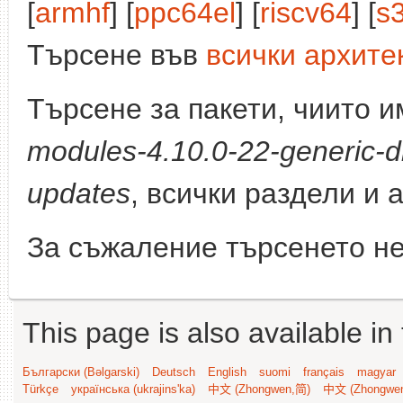
[
armhf
] [
ppc64el
] [
riscv64
] [
s
Търсене във
всички архите
Търсене за пакети, чиито 
modules-4.10.0-22-generic-d
updates
, всички раздели и 
За съжаление търсенето не
This page is also available in
Български (Bəlgarski)
Deutsch
English
suomi
français
magyar
Türkçe
українська (ukrajins'ka)
中文 (Zhongwen,简)
中文 (Zhongwe