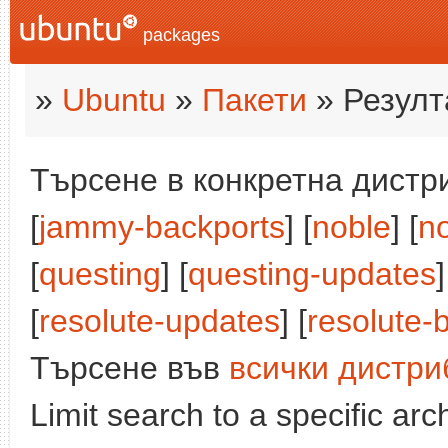
packages
»
Ubuntu
»
Пакети
» Резулт
Търсене в конкретна дистри
[
jammy-backports
] [
noble
] [
n
[
questing
] [
questing-updates
]
[
resolute-updates
] [
resolute-
Търсене във
всички дистри
Limit search to a specific arch