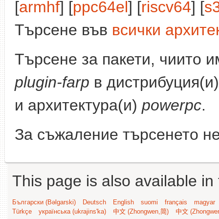
[
armhf
] [
ppc64el
] [
riscv64
] [
s
Търсене във
всички архите
Търсене за пакети, чиито 
plugin-farp
в дистрибуция(и
и архитектура(и)
powerpc
.
За съжаление търсенето не
This page is also available in
Български (Bəlgarski)
Deutsch
English
suomi
français
magyar
Türkçe
українська (ukrajins'ka)
中文 (Zhongwen,简)
中文 (Zhongwe