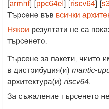
[
armhf
] [
ppc64el
] [
riscv64
] [
s
Търсене във
всички архите
Някои
резултати не са пока
търсенето.
Търсене за пакети, чиито 
в дистрибуция(и)
mantic-up
архитектура(и)
riscv64
.
За съжаление търсенето не