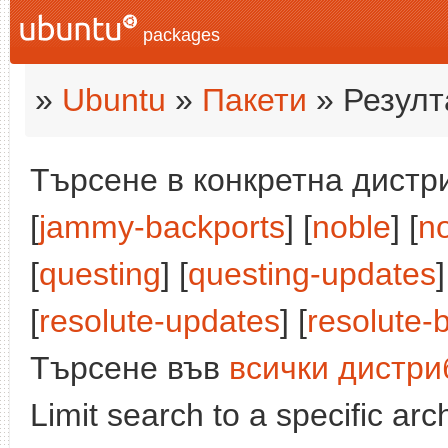
packages
»
Ubuntu
»
Пакети
» Резулт
Търсене в конкретна дистри
[
jammy-backports
] [
noble
] [
n
[
questing
] [
questing-updates
]
[
resolute-updates
] [
resolute-
Търсене във
всички дистри
Limit search to a specific arch