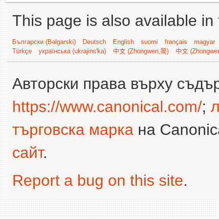
This page is also available in
Български (Bəlgarski)
Deutsch
English
suomi
français
magyar
Türkçe
українська (ukrajins'ka)
中文 (Zhongwen,简)
中文 (Zhongwe
Авторски права върху съдъ
https://www.canonical.com/
;
л
търговска марка
на Canonica
сайт
.
Report a bug on this site
.