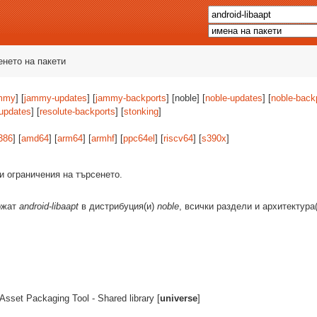
енето на пакети
mmy
] [
jammy-updates
] [
jammy-backports
] [noble] [
noble-updates
] [
noble-back
-updates
] [
resolute-backports
] [
stonking
]
386
] [
amd64
] [
arm64
] [
armhf
] [
ppc64el
] [
riscv64
] [
s390x
]
и ограничения на търсенето.
ържат
android-libaapt
в дистрибуция(и)
noble
, всички раздели и архитектура
 Asset Packaging Tool - Shared library [
universe
]