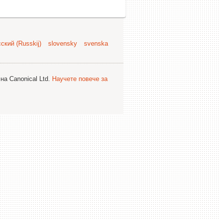
ский (Russkij)
slovensky
svenska
на Canonical Ltd.
Научете повече за