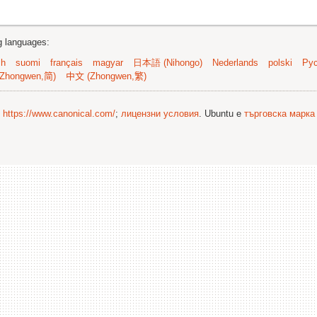
ng languages:
sh
suomi
français
magyar
日本語 (Nihongo)
Nederlands
polski
Рус
Zhongwen,简)
中文 (Zhongwen,繁)
©
https://www.canonical.com/
;
лицензни условия
. Ubuntu е
търговска марка