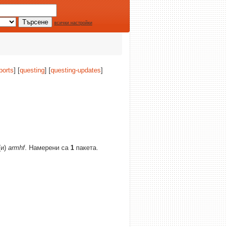
всички настройки
ports
] [
questing
] [
questing-updates
]
(и)
armhf
. Намерени са
1
пакета.