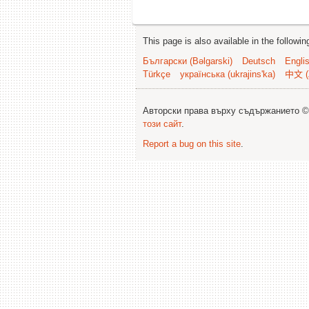
This page is also available in the followi
Български (Bəlgarski)
Deutsch
Engli
Türkçe
українська (ukrajins'ka)
中文 (
Авторски права върху съдържанието 
този сайт
.
Report a bug on this site
.