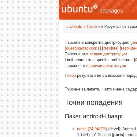
packages
»
Ubuntu
»
Пакети
» Резултат от търс
Търсене в конкретна дистрибуция: [
ja
[
questing-backports
] [
resolute
] [
resolute
Търсене във
всички дистрибуции
Limit search to a specific architecture: [
i
Търсене във
всички архитектури
Някои
резултати не са показани порад
Търсене за пакети, чиито имена съд
Точни попадения
Пакет android-libaapt
noble (24.04LTS)
(devel): Android
1:14~beta1-2build3 [
ports
]: armhf