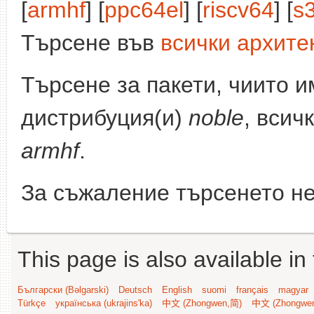
[
armhf
] [
ppc64el
] [
riscv64
] [
s
Търсене във
всички архите
Търсене за пакети, чиито 
дистрибуция(и)
noble
, всич
armhf
.
За съжаление търсенето не
This page is also available in
Български (Bəlgarski)
Deutsch
English
suomi
français
magyar
Türkçe
українська (ukrajins'ka)
中文 (Zhongwen,简)
中文 (Zhongwe