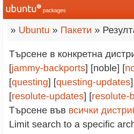
packages
»
Ubuntu
»
Пакети
» Резулт
Търсене в конкретна дистри
[
jammy-backports
] [noble] [
n
[
questing
] [
questing-updates
]
[
resolute-updates
] [
resolute-
Търсене във
всички дистри
Limit search to a specific arch